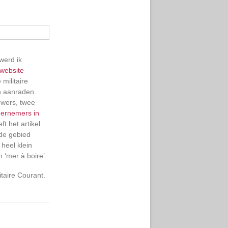
werd ik
website
 militaire
n aanraden.
uwers, twee
dernemers in
ft het artikel
mde gebied
 heel klein
n ‘mer à boire’.
taire Courant.