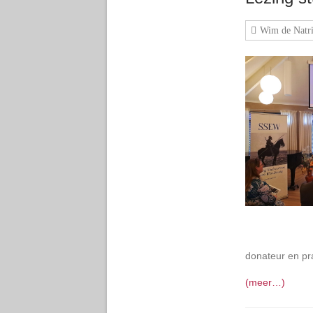
Wim de Natri
donateur en pr
(meer…)