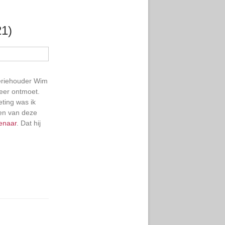
21)
leriehouder Wim
keer ontmoet.
ting was ik
den van deze
genaar
. Dat hij