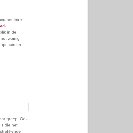
documentaire
ord-
lik in de
met weinig
hapshuis en
aar greep. Ook
is die het
rstrekkende