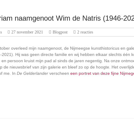
iam naamgenoot Wim de Natris (1946-20
s
27 november 2021
Blogpost
2 reacties
tober overleed mijn naamgenoot, de Nijmeegse kunsthistoricus en ga
-2021). Hij was geen directe familie en wij hebben elkaar slechts één 
 en persoon kruist mijn pad al sinds de jaren negentig. Na onze ontmoe
de nieuwsbrief van zijn galerie en bleef zo op de hoogte. Het overlij
of me. In
De Gelderlander
verscheen
een portret van deze fijne Nijme