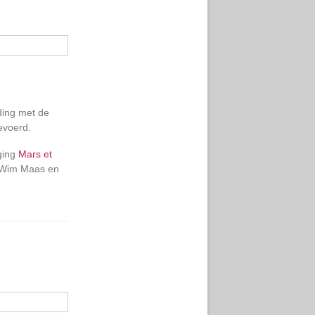
ding met de
evoerd.
iging
Mars et
n Wim Maas en