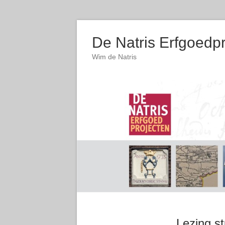
De Natris Erfgoedp
Wim de Natris
Lezing s