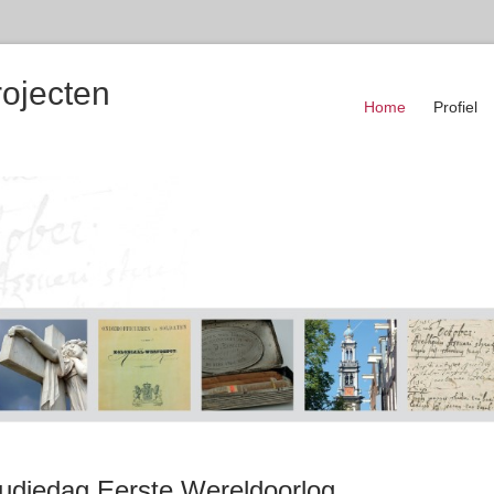
rojecten
Home
Profiel
tudiedag Eerste Wereldoorlog