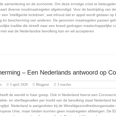
de samenleving en de economie. Om deze ernstige crisis te beteugelen
maart diverse noodmaatregelen afgekondigd. Voor de bestrijding van de
 een ‘intelligente lockdown’, wat inhoud dat er appel wordt gedaan op 
ng én bescherming van anderen. De genomen maatregelen passen geh
urlijke traditie die streeft naar een breed gedragen maatschappelijke 
 met wat de Nederlandse bevolking kan en wil accepteren.
herming – Een Nederlands antwoord op C
s
3 april 2020
Blogpost
3 reacties
eeft de wereld in haar greep. Ook in Nederland heerst een Coronacrisi
ekte- en sterftegevallen per hoofd van de bevolking staat Nederland be
nglijst. Nederland is aangesloten bij de Wereldgezondheidsorganisatie
Europese Unie, maar beiden kunnen geen maatregelen afdwingen. De EU 