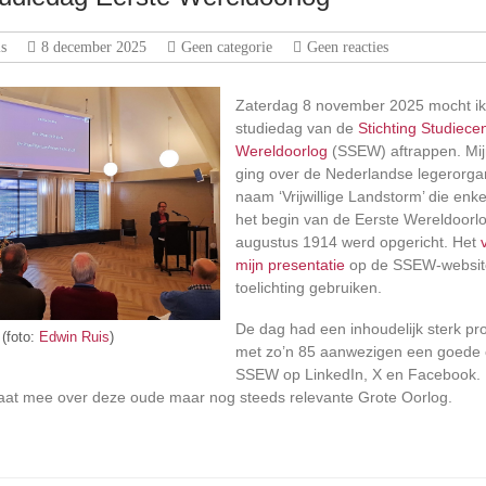
s
8 december 2025
Geen categorie
Geen reacties
Zaterdag 8 november 2025 mocht ik d
studiedag van de
Stichting Studiec
Wereldoorlog
(SSEW) aftrappen. Mij
ging over de Nederlandse legerorga
naam ‘Vrijwillige Landstorm’ die enk
het begin van de Eerste Wereldoorl
augustus 1914 werd opgericht. Het
mijn presentatie
op de SSEW-websit
toelichting gebruiken.
De dag had een inhoudelijk sterk 
(foto:
Edwin Ruis
)
met zo’n 85 aanwezigen een goede 
SSEW op LinkedIn, X en Facebook.
aat mee over deze oude maar nog steeds relevante Grote Oorlog.