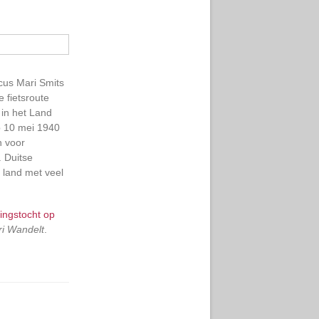
cus Mari Smits
e fietsroute
 in het Land
p 10 mei 1940
n voor
 Duitse
 land met veel
ingstocht op
i Wandelt
.