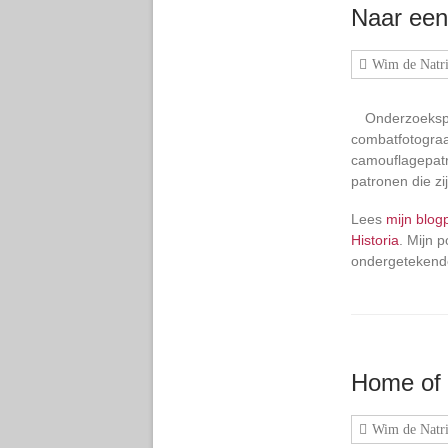
Naar een
Wim de Natri
Onderzoekspa
combatfotograa
camouflagepatr
patronen die z
Lees
mijn blog
Historia
. Mijn 
ondergetekend
Home of 
Wim de Natri