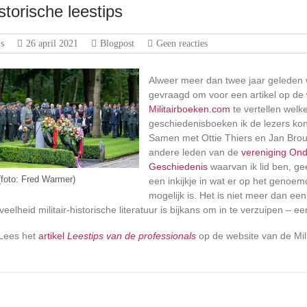
istorische leestips
s
26 april 2021
Blogpost
Geen reacties
Alweer meer dan twee jaar geleden 
gevraagd om voor een artikel op de
Militairboeken.com
te vertellen welke
geschiedenisboeken ik de lezers ko
Samen met Ottie Thiers en Jan Bro
andere leden van de
vereniging On
Geschiedenis
waarvan ik lid ben, gee
(foto: Fred Warmer)
een inkijkje in wat er op het genoe
mogelijk is. Het is niet meer dan een
veelheid militair-historische literatuur is bijkans om in te verzuipen – ee
 Lees het
artikel
Leestips van de professionals
op de website van de Mili