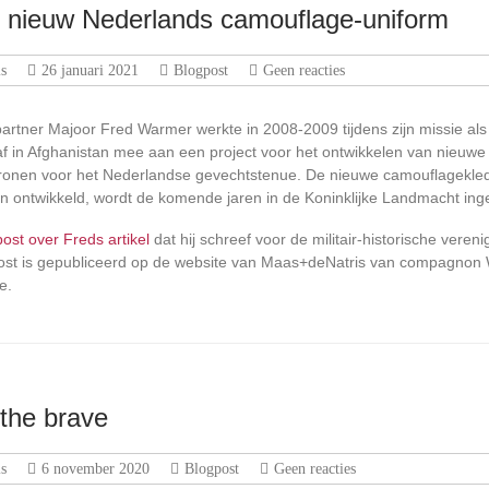
 nieuw Nederlands camouflage-uniform
s
26 januari 2021
Blogpost
Geen reacties
rtner Majoor Fred Warmer werkte in 2008-2009 tijdens zijn missie als
f in Afghanistan mee aan een project voor het ontwikkelen van nieuwe
onen voor het Nederlandse gevechtstenue. De nieuwe camouflagekle
ijn ontwikkeld, wordt de komende jaren in de Koninklijke Landmacht ing
post over Freds artikel
dat hij schreef voor de militair-historische veren
post is gepubliceerd op de website van Maas+deNatris van compagno
e.
the brave
s
6 november 2020
Blogpost
Geen reacties