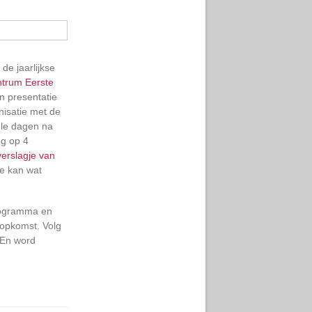
e jaarlijkse
entrum
Eerste
n presentatie
nisatie met de
ele dagen na
og op 4
verslagje van
e kan wat
programma en
opkomst. Volg
 En word