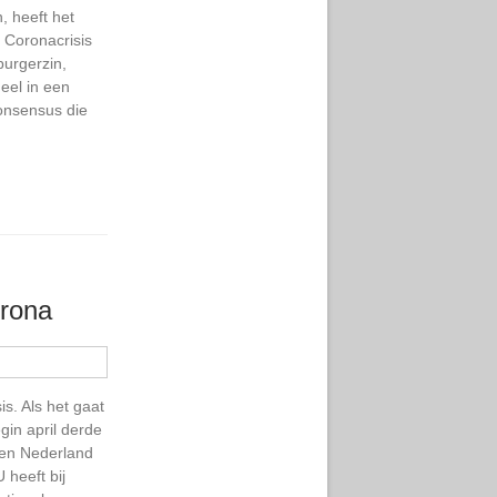
, heeft het
 Coronacrisis
burgerzin,
eel in een
consensus die
orona
s. Als het gaat
gin april derde
 en Nederland
heeft bij