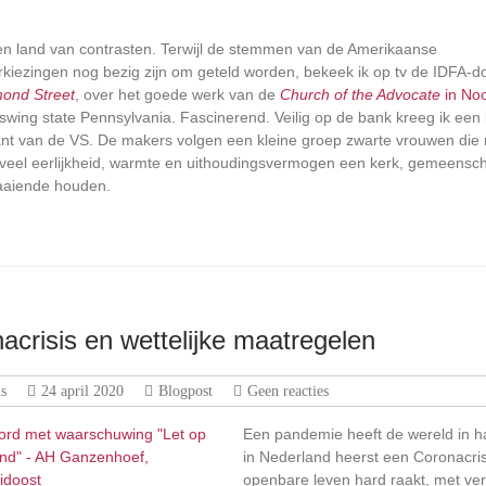
en land van contrasten. Terwijl de stemmen van de Amerikaanse
rkiezingen nog bezig zijn om geteld worden, bekeek ik op tv de IDFA-
ond Street
, over het goede werk van de
Church of the Advocate
in No
swing state Pennsylvania. Fascinerend. Veilig op de bank kreeg ik een b
nt van de VS. De makers volgen een kleine groep zwarte vrouwen die 
veel eerlijkheid, warmte en uithoudingsvermogen een kerk, gemeensc
aaiende houden.
acrisis en wettelijke maatregelen
s
24 april 2020
Blogpost
Geen reacties
Een pandemie heeft de wereld in h
in Nederland heerst een Coronacris
openbare leven hard raakt, met ve