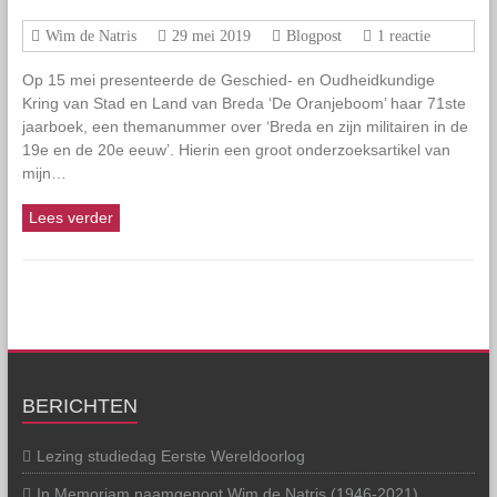
Wim de Natris
29 mei 2019
Blogpost
1 reactie
Op 15 mei presenteerde de Geschied- en Oudheidkundige
Kring van Stad en Land van Breda ‘De Oranjeboom’ haar 71ste
jaarboek, een themanummer over ‘Breda en zijn militairen in de
19e en de 20e eeuw’. Hierin een groot onderzoeksartikel van
mijn…
Lees verder
BERICHTEN
Lezing studiedag Eerste Wereldoorlog
In Memoriam naamgenoot Wim de Natris (1946-2021)