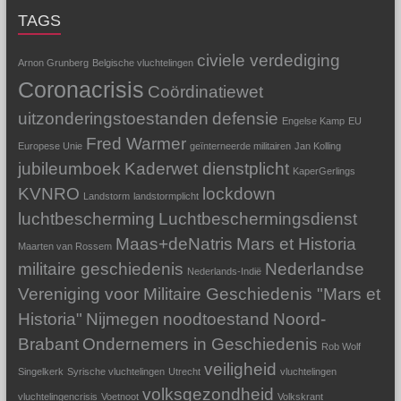
TAGS
civiele verdediging
Arnon Grunberg
Belgische vluchtelingen
Coronacrisis
Coördinatiewet
uitzonderingstoestanden
defensie
Engelse Kamp
EU
Fred Warmer
Europese Unie
geïnterneerde militairen
Jan Kolling
jubileumboek
Kaderwet dienstplicht
KaperGerlings
KVNRO
lockdown
Landstorm
landstormplicht
luchtbescherming
Luchtbeschermingsdienst
Maas+deNatris
Mars et Historia
Maarten van Rossem
militaire geschiedenis
Nederlandse
Nederlands-Indië
Vereniging voor Militaire Geschiedenis "Mars et
Historia"
Nijmegen
noodtoestand
Noord-
Brabant
Ondernemers in Geschiedenis
Rob Wolf
veiligheid
Singelkerk
Syrische vluchtelingen
Utrecht
vluchtelingen
volksgezondheid
vluchtelingencrisis
Voetnoot
Volkskrant