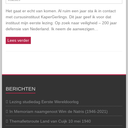
Het gaat er echt van komen. Al ruim een jaar sta ik in contact
met cursusinstituut KaperGerlings. Dit jaar geef ik voor dat
instituut mijn eerste lezing: Op zoek naar veiligheid – 200 jaar
defensie van Nederland. Ik neem de aanwezigen…
Lees verder
BERICHTEN
Lezing studiedag Eerste Wereldoorlog
In Memoriam naamgenoot Wim de Natris (1946-2021)
Themafietsroute Land van Cuijk 10 mei 1940