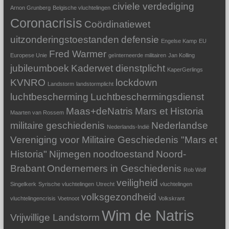
civiele verdediging
Arnon Grunberg
Belgische vluchtelingen
Coronacrisis
Coördinatiewet
uitzonderingstoestanden
defensie
Engelse Kamp
EU
Fred Warmer
Europese Unie
geïnterneerde militairen
Jan Kolling
jubileumboek
Kaderwet dienstplicht
KaperGerlings
KVNRO
lockdown
Landstorm
landstormplicht
luchtbescherming
Luchtbeschermingsdienst
Maas+deNatris
Mars et Historia
Maarten van Rossem
militaire geschiedenis
Nederlandse
Nederlands-Indië
Vereniging voor Militaire Geschiedenis "Mars et
Historia"
Nijmegen
noodtoestand
Noord-
Brabant
Ondernemers in Geschiedenis
Rob Wolf
veiligheid
Singelkerk
Syrische vluchtelingen
Utrecht
vluchtelingen
volksgezondheid
vluchtelingencrisis
Voetnoot
Volkskrant
Wim de Natris
Vrijwillige Landstorm