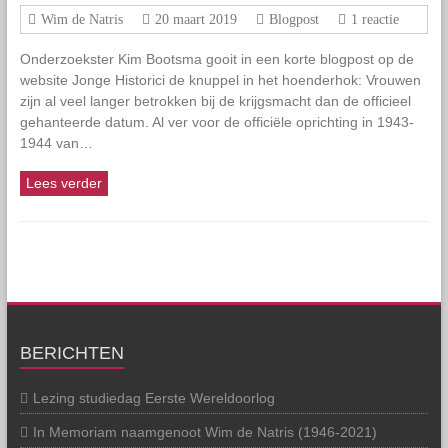
Wim de Natris
20 maart 2019
Blogpost
1 reactie
Onderzoekster Kim Bootsma gooit in een korte blogpost op de
website Jonge Historici de knuppel in het hoenderhok: Vrouwen
zijn al veel langer betrokken bij de krijgsmacht dan de officieel
gehanteerde datum. Al ver voor de officiële oprichting in 1943-
1944 van…
Lees verder
BERICHTEN
Lezing studiedag Eerste Wereldoorlog
In Memoriam naamgenoot Wim de Natris (1946-2021)