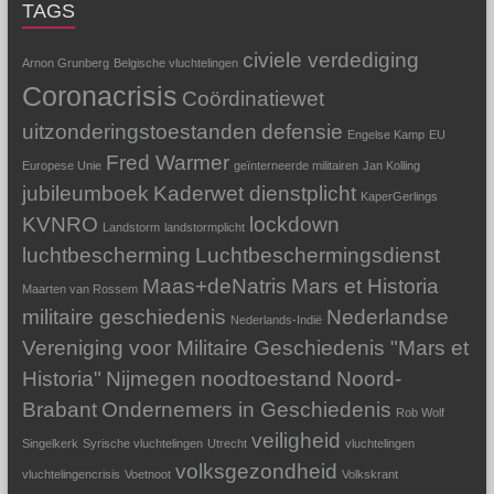
TAGS
civiele verdediging
Arnon Grunberg
Belgische vluchtelingen
Coronacrisis
Coördinatiewet
uitzonderingstoestanden
defensie
Engelse Kamp
EU
Fred Warmer
Europese Unie
geïnterneerde militairen
Jan Kolling
jubileumboek
Kaderwet dienstplicht
KaperGerlings
KVNRO
lockdown
Landstorm
landstormplicht
luchtbescherming
Luchtbeschermingsdienst
Maas+deNatris
Mars et Historia
Maarten van Rossem
militaire geschiedenis
Nederlandse
Nederlands-Indië
Vereniging voor Militaire Geschiedenis "Mars et
Historia"
Nijmegen
noodtoestand
Noord-
Brabant
Ondernemers in Geschiedenis
Rob Wolf
veiligheid
Singelkerk
Syrische vluchtelingen
Utrecht
vluchtelingen
volksgezondheid
vluchtelingencrisis
Voetnoot
Volkskrant