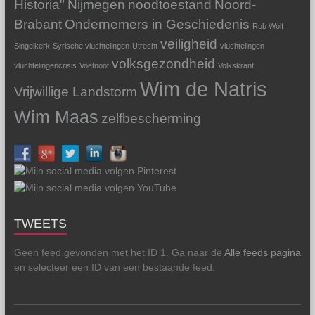
Historia"
Nijmegen
noodtoestand
Noord-
Brabant
Ondernemers in Geschiedenis
Rob Wolf
veiligheid
Singelkerk
Syrische vluchtelingen
Utrecht
vluchtelingen
volksgezondheid
vluchtelingencrisis
Voetnoot
Volkskrant
Wim de Natris
Vrijwillige Landstorm
Wim Maas
zelfbescherming
TWEETS
Geen feed gevonden met het ID 1. Ga naar de
Alle feeds pagina
en selecteer een ID van een bestaande feed.