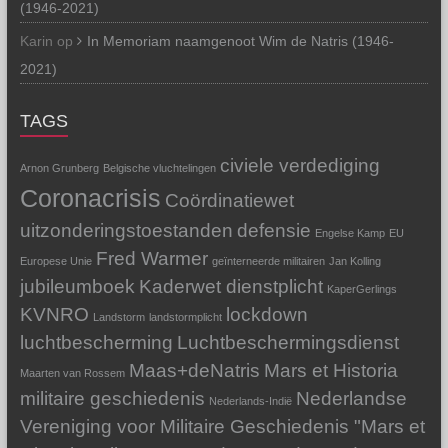
(1946-2021)
Karin
op
In Memoriam naamgenoot Wim de Natris (1946-
2021)
TAGS
civiele verdediging
Arnon Grunberg
Belgische vluchtelingen
Coronacrisis
Coördinatiewet
uitzonderingstoestanden
defensie
Engelse Kamp
EU
Fred Warmer
Europese Unie
geïnterneerde militairen
Jan Kolling
jubileumboek
Kaderwet dienstplicht
KaperGerlings
KVNRO
lockdown
Landstorm
landstormplicht
luchtbescherming
Luchtbeschermingsdienst
Maas+deNatris
Mars et Historia
Maarten van Rossem
militaire geschiedenis
Nederlandse
Nederlands-Indië
Vereniging voor Militaire Geschiedenis "Mars et