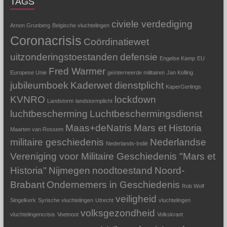
TAGS
civiele verdediging
Arnon Grunberg
Belgische vluchtelingen
Coronacrisis
Coördinatiewet
uitzonderingstoestanden
defensie
Engelse Kamp
EU
Fred Warmer
Europese Unie
geïnterneerde militairen
Jan Kolling
jubileumboek
Kaderwet dienstplicht
KaperGerlings
KVNRO
lockdown
Landstorm
landstormplicht
luchtbescherming
Luchtbeschermingsdienst
Maas+deNatris
Mars et Historia
Maarten van Rossem
militaire geschiedenis
Nederlandse
Nederlands-Indië
Vereniging voor Militaire Geschiedenis "Mars et
Historia"
Nijmegen
noodtoestand
Noord-
Brabant
Ondernemers in Geschiedenis
Rob Wolf
veiligheid
Singelkerk
Syrische vluchtelingen
Utrecht
vluchtelingen
volksgezondheid
vluchtelingencrisis
Voetnoot
Volkskrant