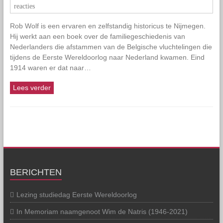
reacties
Rob Wolf is een ervaren en zelfstandig historicus te Nijmegen.
Hij werkt aan een boek over de familiegeschiedenis van
Nederlanders die afstammen van de Belgische vluchtelingen die
tijdens de Eerste Wereldoorlog naar Nederland kwamen. Eind
1914 waren er dat naar…
Lees verder
BERICHTEN
Lezing studiedag Eerste Wereldoorlog
In Memoriam naamgenoot Wim de Natris (1946-2021)