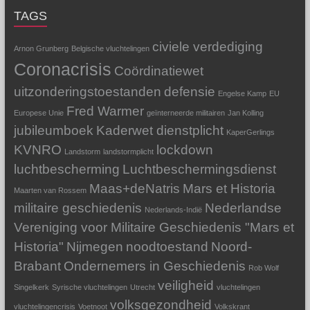
TAGS
civiele verdediging
Arnon Grunberg
Belgische vluchtelingen
Coronacrisis
Coördinatiewet
uitzonderingstoestanden
defensie
Engelse Kamp
EU
Fred Warmer
Europese Unie
geïnterneerde militairen
Jan Kolling
jubileumboek
Kaderwet dienstplicht
KaperGerlings
KVNRO
lockdown
Landstorm
landstormplicht
luchtbescherming
Luchtbeschermingsdienst
Maas+deNatris
Mars et Historia
Maarten van Rossem
militaire geschiedenis
Nederlandse
Nederlands-Indië
Vereniging voor Militaire Geschiedenis "Mars et
Historia"
Nijmegen
noodtoestand
Noord-
Brabant
Ondernemers in Geschiedenis
Rob Wolf
veiligheid
Singelkerk
Syrische vluchtelingen
Utrecht
vluchtelingen
volksgezondheid
vluchtelingencrisis
Voetnoot
Volkskrant