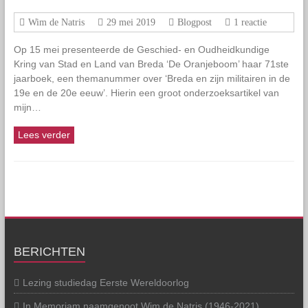
Wim de Natris
29 mei 2019
Blogpost
1 reactie
Op 15 mei presenteerde de Geschied- en Oudheidkundige
Kring van Stad en Land van Breda ‘De Oranjeboom’ haar 71ste
jaarboek, een themanummer over ‘Breda en zijn militairen in de
19e en de 20e eeuw’. Hierin een groot onderzoeksartikel van
mijn…
Lees verder
BERICHTEN
Lezing studiedag Eerste Wereldoorlog
In Memoriam naamgenoot Wim de Natris (1946-2021)