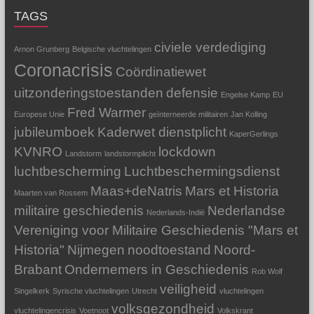
TAGS
civiele verdediging
Arnon Grunberg
Belgische vluchtelingen
Coronacrisis
Coördinatiewet
uitzonderingstoestanden
defensie
Engelse Kamp
EU
Fred Warmer
Europese Unie
geïnterneerde militairen
Jan Kolling
jubileumboek
Kaderwet dienstplicht
KaperGerlings
KVNRO
lockdown
Landstorm
landstormplicht
luchtbescherming
Luchtbeschermingsdienst
Maas+deNatris
Mars et Historia
Maarten van Rossem
militaire geschiedenis
Nederlandse
Nederlands-Indië
Vereniging voor Militaire Geschiedenis "Mars et
Historia"
Nijmegen
noodtoestand
Noord-
Brabant
Ondernemers in Geschiedenis
Rob Wolf
veiligheid
Singelkerk
Syrische vluchtelingen
Utrecht
vluchtelingen
volksgezondheid
vluchtelingencrisis
Voetnoot
Volkskrant