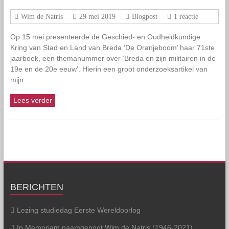
Wim de Natris
29 mei 2019
Blogpost
1 reactie
Op 15 mei presenteerde de Geschied- en Oudheidkundige
Kring van Stad en Land van Breda ‘De Oranjeboom’ haar 71ste
jaarboek, een themanummer over ‘Breda en zijn militairen in de
19e en de 20e eeuw’. Hierin een groot onderzoeksartikel van
mijn…
Lees verder
BERICHTEN
Lezing studiedag Eerste Wereldoorlog
In Memoriam naamgenoot Wim de Natris (1946-2021)