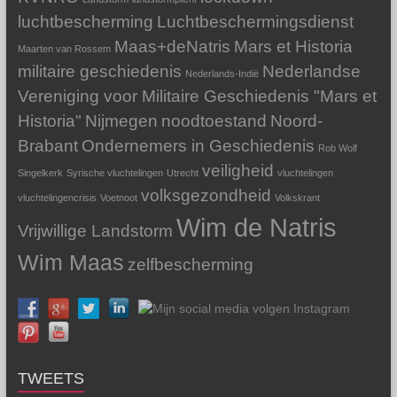
luchtbescherming
Luchtbeschermingsdienst
Maas+deNatris
Mars et Historia
Maarten van Rossem
militaire geschiedenis
Nederlandse
Nederlands-Indië
Vereniging voor Militaire Geschiedenis "Mars et
Historia"
Nijmegen
noodtoestand
Noord-
Brabant
Ondernemers in Geschiedenis
Rob Wolf
veiligheid
Singelkerk
Syrische vluchtelingen
Utrecht
vluchtelingen
volksgezondheid
vluchtelingencrisis
Voetnoot
Volkskrant
Wim de Natris
Vrijwillige Landstorm
Wim Maas
zelfbescherming
TWEETS