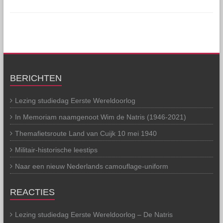
BERICHTEN
Lezing studiedag Eerste Wereldoorlog
In Memoriam naamgenoot Wim de Natris (1946-2021)
Themafietsroute Land van Cuijk 10 mei 1940
Militair-historische leestips
Naar een nieuw Nederlands camouflage-uniform
REACTIES
Lezing studiedag Eerste Wereldoorlog – De Natris