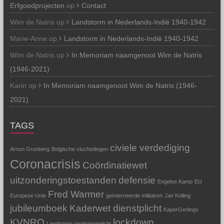
Erfgoedprojecten
op
Contact
Wim de Natris
op
Landstorm in Nederlands-Indië 1940-1942
Marie-Anne
op
Landstorm in Nederlands-Indië 1940-1942
Wim de Natris
op
In Memoriam naamgenoot Wim de Natris
(1946-2021)
Karin
op
In Memoriam naamgenoot Wim de Natris (1946-
2021)
TAGS
civiele verdediging
Arnon Grunberg
Belgische vluchtelingen
Coronacrisis
Coördinatiewet
uitzonderingstoestanden
defensie
Engelse Kamp
EU
Fred Warmer
Europese Unie
geïnterneerde militairen
Jan Kolling
jubileumboek
Kaderwet dienstplicht
KaperGerlings
KVNRO
lockdown
Landstorm
landstormplicht