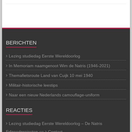
BERICHTEN
Lezing studiedag Eerste Wereldoorlog
In Memoriam naamgenoot Wim de Natris (1946-2021)
Themafietsroute Land van Cuijk 10 mei 1940
Militair-historische leestips
Naar een nieuw Nederlands camouflage-uniform
REACTIES
Lezing studiedag Eerste Wereldoorlog – De Natris
Erfgoedprojecten
op
Contact