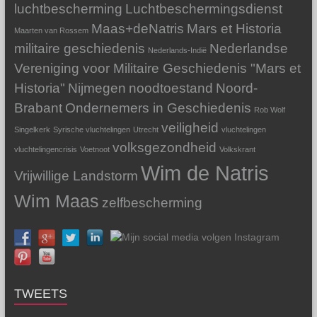
luchtbescherming
Luchtbeschermingsdienst
Maas+deNatris
Mars et Historia
Maarten van Rossem
militaire geschiedenis
Nederlandse
Nederlands-Indië
Vereniging voor Militaire Geschiedenis "Mars et
Historia"
Nijmegen
noodtoestand
Noord-
Brabant
Ondernemers in Geschiedenis
Rob Wolf
veiligheid
Singelkerk
Syrische vluchtelingen
Utrecht
vluchtelingen
volksgezondheid
vluchtelingencrisis
Voetnoot
Volkskrant
Wim de Natris
Vrijwillige Landstorm
Wim Maas
zelfbescherming
TWEETS