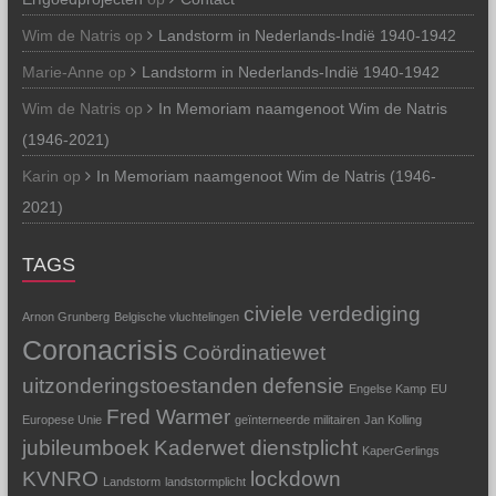
Wim de Natris
op
Landstorm in Nederlands-Indië 1940-1942
Marie-Anne
op
Landstorm in Nederlands-Indië 1940-1942
Wim de Natris
op
In Memoriam naamgenoot Wim de Natris
(1946-2021)
Karin
op
In Memoriam naamgenoot Wim de Natris (1946-
2021)
TAGS
civiele verdediging
Arnon Grunberg
Belgische vluchtelingen
Coronacrisis
Coördinatiewet
uitzonderingstoestanden
defensie
Engelse Kamp
EU
Fred Warmer
Europese Unie
geïnterneerde militairen
Jan Kolling
jubileumboek
Kaderwet dienstplicht
KaperGerlings
KVNRO
lockdown
Landstorm
landstormplicht