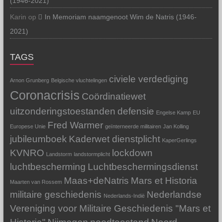
(1946-2021)
Karin
op
In Memoriam naamgenoot Wim de Natris (1946-
2021)
TAGS
civiele verdediging
Arnon Grunberg
Belgische vluchtelingen
Coronacrisis
Coördinatiewet
uitzonderingstoestanden
defensie
Engelse Kamp
EU
Fred Warmer
Europese Unie
geïnterneerde militairen
Jan Kolling
jubileumboek
Kaderwet dienstplicht
KaperGerlings
KVNRO
lockdown
Landstorm
landstormplicht
luchtbescherming
Luchtbeschermingsdienst
Maas+deNatris
Mars et Historia
Maarten van Rossem
militaire geschiedenis
Nederlandse
Nederlands-Indië
Vereniging voor Militaire Geschiedenis "Mars et