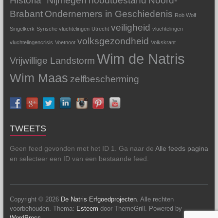
Historia"
Nijmegen
noodtoestand
Noord-
Brabant
Ondernemers in Geschiedenis
Rob Wolf
veiligheid
Singelkerk
Syrische vluchtelingen
Utrecht
vluchtelingen
volksgezondheid
vluchtelingencrisis
Voetnoot
Volkskrant
Wim de Natris
Vrijwillige Landstorm
Wim Maas
zelfbescherming
TWEETS
Geen feed gevonden met het ID 1. Ga naar de
Alle feeds pagina
en selecteer een ID van een bestaande feed.
Copyright © 2026
De Natris Erfgoedprojecten
. Alle rechten
voorbehouden. Thema:
Esteem
door ThemeGrill. Powered by
WordPress
.