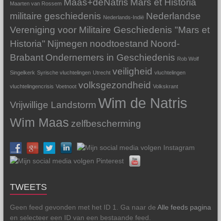
Maas+deNatris
Mars et Historia
Maarten van Rossem
militaire geschiedenis
Nederlandse
Nederlands-Indië
Vereniging voor Militaire Geschiedenis "Mars et
Historia"
Nijmegen
noodtoestand
Noord-
Brabant
Ondernemers in Geschiedenis
Rob Wolf
veiligheid
Singelkerk
Syrische vluchtelingen
Utrecht
vluchtelingen
volksgezondheid
vluchtelingencrisis
Voetnoot
Volkskrant
Wim de Natris
Vrijwillige Landstorm
Wim Maas
zelfbescherming
TWEETS
Geen feed gevonden met het ID 1. Ga naar de
Alle feeds pagina
en selecteer een ID van een bestaande feed.