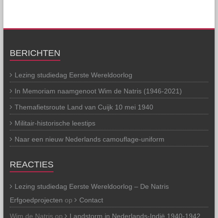
BERICHTEN
Lezing studiedag Eerste Wereldoorlog
In Memoriam naamgenoot Wim de Natris (1946-2021)
Themafietsroute Land van Cuijk 10 mei 1940
Militair-historische leestips
Naar een nieuw Nederlands camouflage-uniform
REACTIES
Lezing studiedag Eerste Wereldoorlog – De Natris
Erfgoedprojecten
op
Contact
Wim de Natris
op
Landstorm in Nederlands-Indië 1940-1942