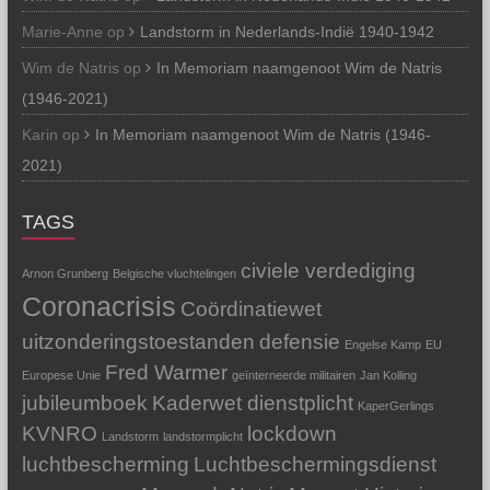
Marie-Anne
op
Landstorm in Nederlands-Indië 1940-1942
Wim de Natris
op
In Memoriam naamgenoot Wim de Natris
(1946-2021)
Karin
op
In Memoriam naamgenoot Wim de Natris (1946-
2021)
TAGS
civiele verdediging
Arnon Grunberg
Belgische vluchtelingen
Coronacrisis
Coördinatiewet
uitzonderingstoestanden
defensie
Engelse Kamp
EU
Fred Warmer
Europese Unie
geïnterneerde militairen
Jan Kolling
jubileumboek
Kaderwet dienstplicht
KaperGerlings
KVNRO
lockdown
Landstorm
landstormplicht
luchtbescherming
Luchtbeschermingsdienst