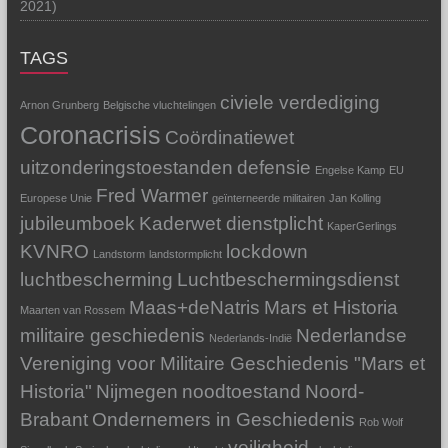
2021)
TAGS
civiele verdediging
Arnon Grunberg
Belgische vluchtelingen
Coronacrisis
Coördinatiewet
uitzonderingstoestanden
defensie
Engelse Kamp
EU
Fred Warmer
Europese Unie
geïnterneerde militairen
Jan Kolling
jubileumboek
Kaderwet dienstplicht
KaperGerlings
KVNRO
lockdown
Landstorm
landstormplicht
luchtbescherming
Luchtbeschermingsdienst
Maas+deNatris
Mars et Historia
Maarten van Rossem
militaire geschiedenis
Nederlandse
Nederlands-Indië
Vereniging voor Militaire Geschiedenis "Mars et
Historia"
Nijmegen
noodtoestand
Noord-
Brabant
Ondernemers in Geschiedenis
Rob Wolf
veiligheid