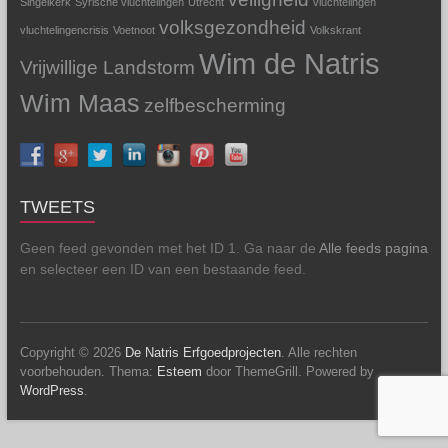
Singelkerk
Syrische vluchtelingen
Utrecht
vluchtelingen
volksgezondheid
vluchtelingencrisis
Voetnoot
Volkskrant
Wim de Natris
Vrijwillige Landstorm
Wim Maas
zelfbescherming
TWEETS
Geen feed gevonden met het ID 1. Ga naar de
Alle feeds pagina
en selecteer een ID van een bestaande feed.
Copyright © 2026
De Natris Erfgoedprojecten
. Alle rechten
voorbehouden. Thema:
Esteem
door ThemeGrill. Powered by
WordPress
.