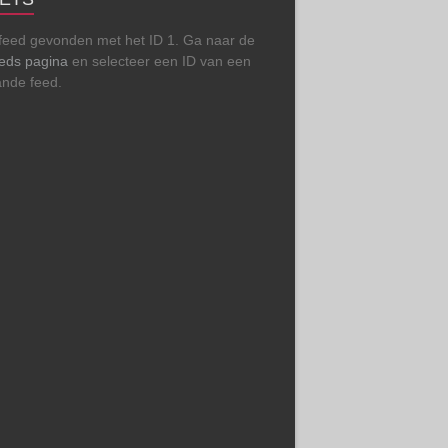
feed gevonden met het ID 1. Ga naar de
eeds pagina
en selecteer een ID van een
ande feed.