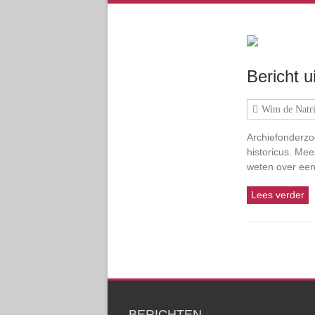
Bericht u
Wim de Natri
Archiefonderzoe
historicus. Me
weten over een
Lees verder
BERICHTEN