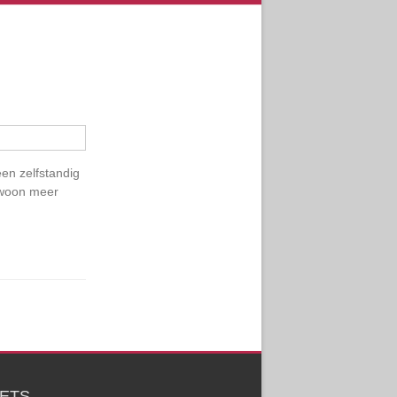
een zelfstandig
ewoon meer
ETS