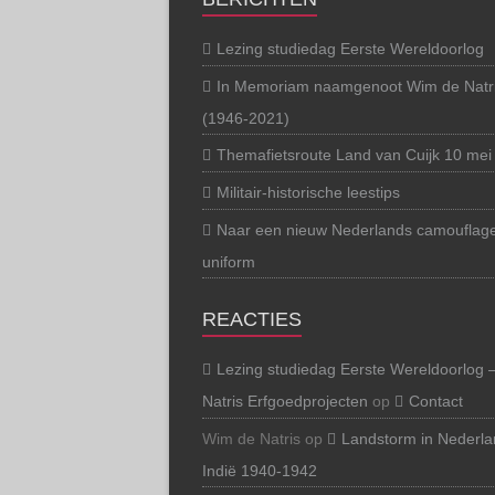
Lezing studiedag Eerste Wereldoorlog
In Memoriam naamgenoot Wim de Natr
(1946-2021)
Themafietsroute Land van Cuijk 10 mei
Militair-historische leestips
Naar een nieuw Nederlands camouflag
uniform
REACTIES
Lezing studiedag Eerste Wereldoorlog 
Natris Erfgoedprojecten
op
Contact
Wim de Natris
op
Landstorm in Nederla
Indië 1940-1942