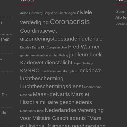
Geen 
civiele
Arnon Grunberg
Belgische vluchtelingen
Alle f
Coronacrisis
verdediging
is
besta
Coördinatiewet
uitzonderingstoestanden
defensie
 1940
Fred Warmer
Engelse Kamp
EU
Europese Unie
jubileumboek
geïnterneerde militairen
Jan Kolling
e-
Kaderwet dienstplicht
KaperGerlings
KVNRO
lockdown
Landstorm
landstormplicht
luchtbescherming
Luchtbeschermingsdienst
Maarten van
Maas+deNatris
Mars et
– De
Rossem
Historia
militaire geschiedenis
Nederlandse Vereniging
Nederlands-Indië
nds-
voor Militaire Geschiedenis "Mars
et Historia"
Nijmegen
noodtoestand