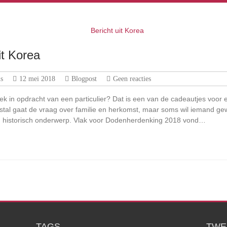
it Korea
s
12 mei 2018
Blogpost
Geen reacties
k in opdracht van een particulier? Dat is een van de cadeautjes voor 
estal gaat de vraag over familie en herkomst, maar soms wil iemand g
 historisch onderwerp. Vlak voor Dodenherdenking 2018 vond…
TAGS
TWE