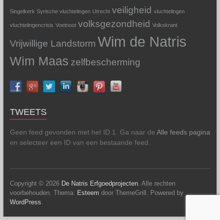
veiligheid
Singelkerk
Syrische vluchtelingen
Utrecht
vluchtelingen
volksgezondheid
vluchtelingencrisis
Voetnoot
Volkskrant
Wim de Natris
Vrijwillige Landstorm
Wim Maas
zelfbescherming
TWEETS
Geen feed gevonden met het ID 1. Ga naar de
Alle feeds pagina
en selecteer een ID van een bestaande feed.
Copyright © 2026
De Natris Erfgoedprojecten
. Alle rechten
voorbehouden. Thema:
Esteem
door ThemeGrill. Powered by
WordPress
.