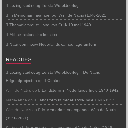
Lezing studiedag Eerste Wereldoorlog
In Memoriam naamgenoot Wim de Natris (1946-2021)
Themafietsroute Land van Cuijk 10 mei 1940
Militair-historische leestips
Naar een nieuw Nederlands camouflage-uniform
REACTIES
Lezing studiedag Eerste Wereldoorlog – De Natris
Erfgoedprojecten
op
Contact
Wim de Natris
op
Landstorm in Nederlands-Indië 1940-1942
Marie-Anne
op
Landstorm in Nederlands-Indië 1940-1942
Wim de Natris
op
In Memoriam naamgenoot Wim de Natris
(1946-2021)
Karin
op
In Memoriam naamgenoot Wim de Natris (1946-