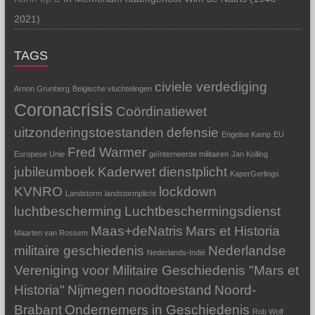
2021)
TAGS
civiele verdediging
Arnon Grunberg
Belgische vluchtelingen
Coronacrisis
Coördinatiewet
uitzonderingstoestanden
defensie
Engelse Kamp
EU
Fred Warmer
Europese Unie
geïnterneerde militairen
Jan Kolling
jubileumboek
Kaderwet dienstplicht
KaperGerlings
KVNRO
lockdown
Landstorm
landstormplicht
luchtbescherming
Luchtbeschermingsdienst
Maas+deNatris
Mars et Historia
Maarten van Rossem
militaire geschiedenis
Nederlandse
Nederlands-Indië
Vereniging voor Militaire Geschiedenis "Mars et
Historia"
Nijmegen
noodtoestand
Noord-
Brabant
Ondernemers in Geschiedenis
Rob Wolf