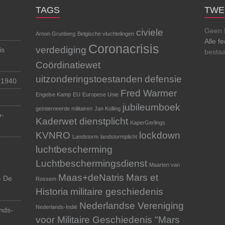
TAGS
TWE
Geen 
civiele
Arnon Grunberg
Belgische vluchtelingen
Alle f
Coronacrisis
verdediging
is
besta
Coördinatiewet
uitzonderingstoestanden
defensie
 1940
Fred Warmer
Engelse Kamp
EU
Europese Unie
jubileumboek
geïnterneerde militairen
Jan Kolling
e-
Kaderwet dienstplicht
KaperGerlings
KVNRO
lockdown
Landstorm
landstormplicht
luchtbescherming
Luchtbeschermingsdienst
Maarten van
Maas+deNatris
Mars et
– De
Rossem
Historia
militaire geschiedenis
Nederlandse Vereniging
Nederlands-Indië
nds-
voor Militaire Geschiedenis "Mars