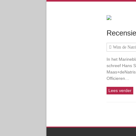
Recensi
Wim de Natri
In het Marineb
schreef Hans S
Maas+deNatris 
Officieren…
Lees verder