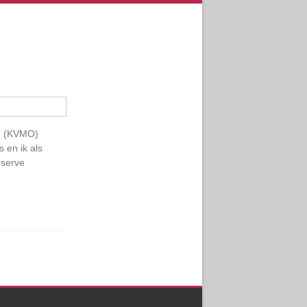
en (KVMO)
en ik als
eserve