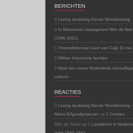
BERICHTEN
Lezing studiedag Eerste Wereldoorlog
In Memoriam naamgenoot Wim de Natr
(1946-2021)
Themafietsroute Land van Cuijk 10 mei
Militair-historische leestips
Naar een nieuw Nederlands camouflag
uniform
REACTIES
Lezing studiedag Eerste Wereldoorlog 
Natris Erfgoedprojecten
op
Contact
Wim de Natris
op
Landstorm in Nederla
Indië 1940-1942