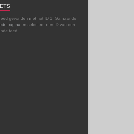
ETS
feed gevonden met het ID 1. Ga naar de
eeds pagina
en selecteer een ID van een
ande feed.