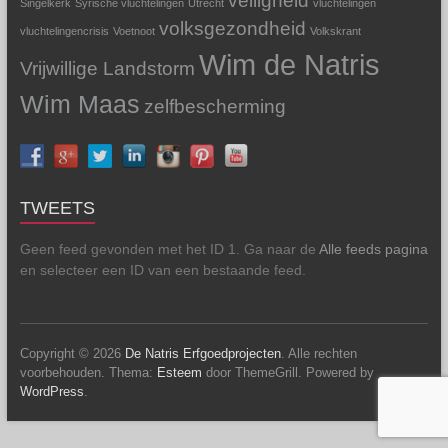
veiligheid
Singelkerk
Syrische vluchtelingen
Utrecht
vluchtelingen
volksgezondheid
vluchtelingencrisis
Voetnoot
Volkskrant
Wim de Natris
Vrijwillige Landstorm
Wim Maas
zelfbescherming
TWEETS
Geen feed gevonden met het ID 1. Ga naar de
Alle feeds pagina
en selecteer een ID van een bestaande feed.
Copyright © 2026
De Natris Erfgoedprojecten
. Alle rechten
voorbehouden. Thema:
Esteem
door ThemeGrill. Powered by
WordPress
.