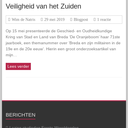
Veiligheid van het Zuiden
Wim de Natris
29 mei 2019
Blogpost
1 reactie
Op 15 mei presenteerde de Geschied- en Oudheidkundige
Kring van Stad en Land van Breda ‘De Oranjeboom’ haar 71ste
jaarboek, een themanummer over ‘Breda en zijn militairen in de
19e en de 20e eeuw’. Hierin een groot onderzoeksartikel van
mijn…
Lees verder
BERICHTEN
Lezing studiedag Eerste Wereldoorlog