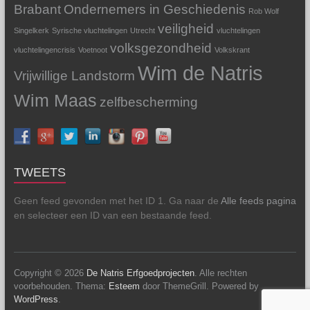
Brabant
Ondernemers in Geschiedenis
Rob Wolf
veiligheid
Singelkerk
Syrische vluchtelingen
Utrecht
vluchtelingen
volksgezondheid
vluchtelingencrisis
Voetnoot
Volkskrant
Wim de Natris
Vrijwillige Landstorm
Wim Maas
zelfbescherming
TWEETS
Geen feed gevonden met het ID 1. Ga naar de
Alle feeds pagina
en selecteer een ID van een bestaande feed.
Copyright © 2026
De Natris Erfgoedprojecten
. Alle rechten
voorbehouden. Thema:
Esteem
door ThemeGrill. Powered by
WordPress
.