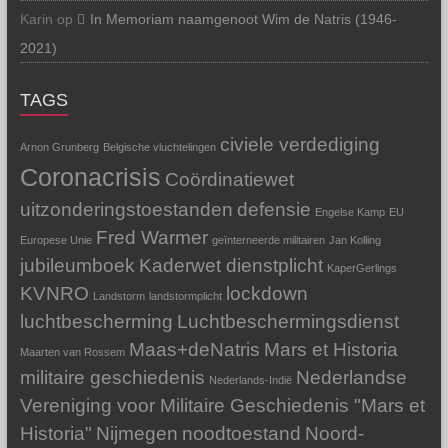
Karin
op
In Memoriam naamgenoot Wim de Natris (1946-
2021)
TAGS
civiele verdediging
Arnon Grunberg
Belgische vluchtelingen
Coronacrisis
Coördinatiewet
uitzonderingstoestanden
defensie
Engelse Kamp
EU
Fred Warmer
Europese Unie
geïnterneerde militairen
Jan Kolling
jubileumboek
Kaderwet dienstplicht
KaperGerlings
KVNRO
lockdown
Landstorm
landstormplicht
luchtbescherming
Luchtbeschermingsdienst
Maas+deNatris
Mars et Historia
Maarten van Rossem
militaire geschiedenis
Nederlandse
Nederlands-Indië
Vereniging voor Militaire Geschiedenis "Mars et
Historia"
Nijmegen
noodtoestand
Noord-