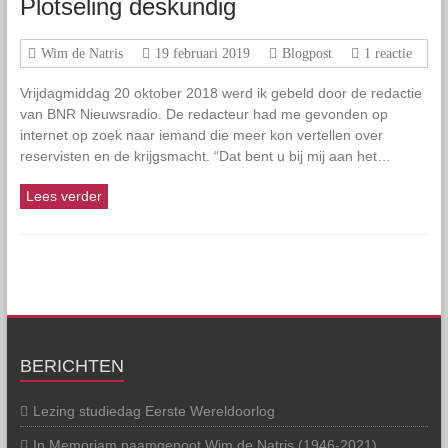
Plotseling deskundig
Wim de Natris
19 februari 2019
Blogpost
1 reactie
Vrijdagmiddag 20 oktober 2018 werd ik gebeld door de redactie
van BNR Nieuwsradio. De redacteur had me gevonden op
internet op zoek naar iemand die meer kon vertellen over
reservisten en de krijgsmacht. “Dat bent u bij mij aan het…
Lees verder
BERICHTEN
Lezing studiedag Eerste Wereldoorlog
In Memoriam naamgenoot Wim de Natris (1946-2021)