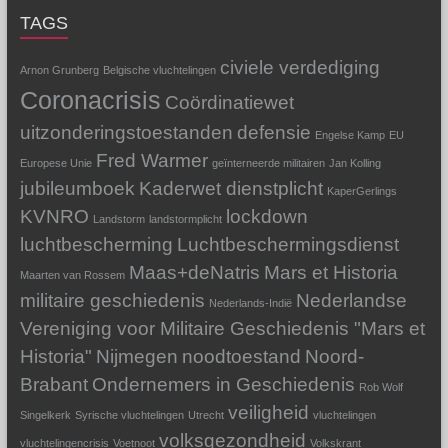
TAGS
civiele verdediging
Arnon Grunberg
Belgische vluchtelingen
Coronacrisis
Coördinatiewet
uitzonderingstoestanden
defensie
Engelse Kamp
EU
Fred Warmer
Europese Unie
geïnterneerde militairen
Jan Kolling
jubileumboek
Kaderwet dienstplicht
KaperGerlings
KVNRO
lockdown
Landstorm
landstormplicht
luchtbescherming
Luchtbeschermingsdienst
Maas+deNatris
Mars et Historia
Maarten van Rossem
militaire geschiedenis
Nederlandse
Nederlands-Indië
Vereniging voor Militaire Geschiedenis "Mars et
Historia"
Nijmegen
noodtoestand
Noord-
Brabant
Ondernemers in Geschiedenis
Rob Wolf
veiligheid
Singelkerk
Syrische vluchtelingen
Utrecht
vluchtelingen
volksgezondheid
vluchtelingencrisis
Voetnoot
Volkskrant