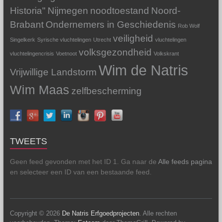
Historia"
Nijmegen
noodtoestand
Noord-
Brabant
Ondernemers in Geschiedenis
Rob Wolf
veiligheid
Singelkerk
Syrische vluchtelingen
Utrecht
vluchtelingen
volksgezondheid
vluchtelingencrisis
Voetnoot
Volkskrant
Wim de Natris
Vrijwillige Landstorm
Wim Maas
zelfbescherming
TWEETS
Geen feed gevonden met het ID 1. Ga naar de
Alle feeds pagina
en selecteer een ID van een bestaande feed.
Copyright © 2026
De Natris Erfgoedprojecten
. Alle rechten