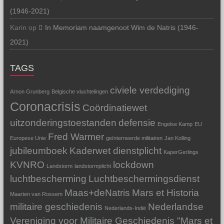
(1946-2021)
Karin
op
In Memoriam naamgenoot Wim de Natris (1946-
2021)
TAGS
civiele verdediging
Arnon Grunberg
Belgische vluchtelingen
Coronacrisis
Coördinatiewet
uitzonderingstoestanden
defensie
Engelse Kamp
EU
Fred Warmer
Europese Unie
geïnterneerde militairen
Jan Kolling
jubileumboek
Kaderwet dienstplicht
KaperGerlings
KVNRO
lockdown
Landstorm
landstormplicht
luchtbescherming
Luchtbeschermingsdienst
Maas+deNatris
Mars et Historia
Maarten van Rossem
militaire geschiedenis
Nederlandse
Nederlands-Indië
Vereniging voor Militaire Geschiedenis "Mars et